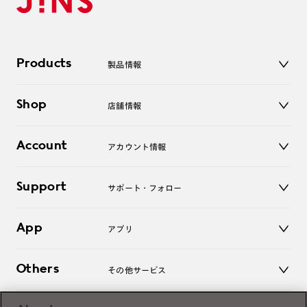
Products
製品情報
メガネ
Shop
店舗情報
サングラス
レンズ
店舗
コンタクトレンズ
Account
アカウント情報
オンラインショップ
老眼鏡
キッズ
マイページ／ログイン
Support
アクセサリー
サポート・フォロー
ログアウト
LINE公式アカウント
お知らせ
App
アプリ
よくあるご質問
ご利用ガイド
JINSアプリ
お問い合わせ
Others
その他サービス
3D WEB試着