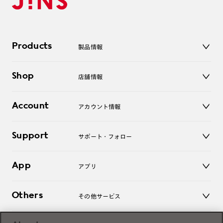
Products
製品情報
メガネ
Shop
店舗情報
サングラス
レンズ
店舗
コンタクトレンズ
Account
アカウント情報
オンラインショップ
老眼鏡
キッズ
マイページ／ログイン
Support
アクセサリー
サポート・フォロー
ログアウト
LINE公式アカウント
お知らせ
App
アプリ
よくあるご質問
ご利用ガイド
JINSアプリ
お問い合わせ
Others
その他サービス
3D WEB試着