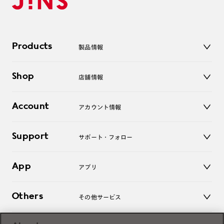
Products
製品情報
メガネ
Shop
店舗情報
サングラス
レンズ
店舗
コンタクトレンズ
Account
アカウント情報
オンラインショップ
老眼鏡
キッズ
マイページ／ログイン
Support
アクセサリー
サポート・フォロー
ログアウト
LINE公式アカウント
お知らせ
App
アプリ
よくあるご質問
ご利用ガイド
JINSアプリ
お問い合わせ
Others
その他サービス
3D WEB試着