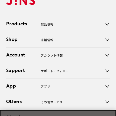
Products
製品情報
メガネ
Shop
店舗情報
サングラス
レンズ
店舗
コンタクトレンズ
Account
アカウント情報
オンラインショップ
老眼鏡
キッズ
マイページ／ログイン
Support
アクセサリー
サポート・フォロー
ログアウト
LINE公式アカウント
お知らせ
App
アプリ
よくあるご質問
ご利用ガイド
JINSアプリ
お問い合わせ
Others
その他サービス
3D WEB試着