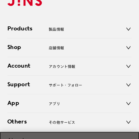
Products
製品情報
メガネ
Shop
店舗情報
サングラス
レンズ
店舗
コンタクトレンズ
Account
アカウント情報
オンラインショップ
老眼鏡
キッズ
マイページ／ログイン
Support
アクセサリー
サポート・フォロー
ログアウト
LINE公式アカウント
お知らせ
App
アプリ
よくあるご質問
ご利用ガイド
JINSアプリ
お問い合わせ
Others
その他サービス
3D WEB試着