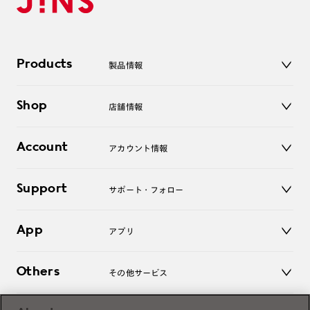
Products
製品情報
メガネ
Shop
店舗情報
サングラス
レンズ
店舗
コンタクトレンズ
Account
アカウント情報
オンラインショップ
老眼鏡
キッズ
マイページ／ログイン
Support
アクセサリー
サポート・フォロー
ログアウト
LINE公式アカウント
お知らせ
App
アプリ
よくあるご質問
ご利用ガイド
JINSアプリ
お問い合わせ
Others
その他サービス
3D WEB試着