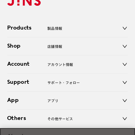
Products
製品情報
メガネ
Shop
店舗情報
サングラス
レンズ
店舗
コンタクトレンズ
Account
アカウント情報
オンラインショップ
老眼鏡
キッズ
マイページ／ログイン
Support
アクセサリー
サポート・フォロー
ログアウト
LINE公式アカウント
お知らせ
App
アプリ
よくあるご質問
ご利用ガイド
JINSアプリ
お問い合わせ
Others
その他サービス
3D WEB試着