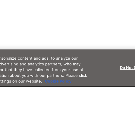
sonalize content and ads, to analyze our
advertising and analytics partners, who may
Do Not 
or that they have collected from your use of
ation about you with our partners. Please click
ettings on our website.
Cookie Policy