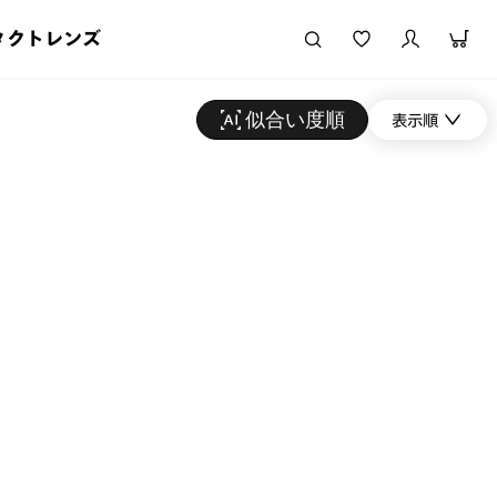
タクトレンズ
似合い度順
表示順