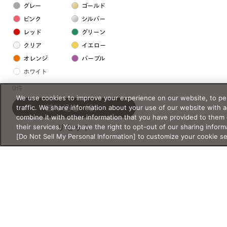
グレー
ゴールド
ピンク
シルバー
レッド
グリーン
クリア
イエロー
オレンジ
パープル
ホワイト
0件
We use cookies to improve your experience on our website, to per
フレームの素材
traffic. We share information about your use of our website with 
絞り込む
（0）
プラスチック系
combine it with other information that you have provided to them 
their services. You have the right to opt-out of our sharing inform
リセット
樹脂
[Do Not Sell My Personal Information] to customize your cookie s
アセテート
サスティナブル素材
セルロイド