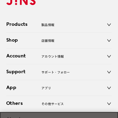
Products
製品情報
メガネ
Shop
店舗情報
サングラス
レンズ
店舗
コンタクトレンズ
Account
アカウント情報
オンラインショップ
老眼鏡
キッズ
マイページ／ログイン
Support
アクセサリー
サポート・フォロー
ログアウト
LINE公式アカウント
お知らせ
App
アプリ
よくあるご質問
ご利用ガイド
JINSアプリ
お問い合わせ
Others
その他サービス
3D WEB試着