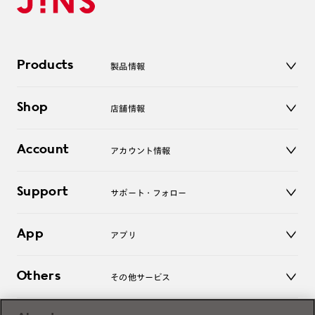
Products
製品情報
メガネ
Shop
店舗情報
サングラス
レンズ
店舗
コンタクトレンズ
Account
アカウント情報
オンラインショップ
老眼鏡
キッズ
マイページ／ログイン
Support
アクセサリー
サポート・フォロー
ログアウト
LINE公式アカウント
お知らせ
App
アプリ
よくあるご質問
ご利用ガイド
JINSアプリ
お問い合わせ
Others
その他サービス
3D WEB試着