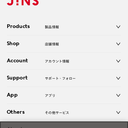
Products
製品情報
メガネ
Shop
店舗情報
サングラス
レンズ
店舗
コンタクトレンズ
Account
アカウント情報
オンラインショップ
老眼鏡
キッズ
マイページ／ログイン
Support
アクセサリー
サポート・フォロー
ログアウト
LINE公式アカウント
お知らせ
App
アプリ
よくあるご質問
ご利用ガイド
JINSアプリ
お問い合わせ
Others
その他サービス
3D WEB試着