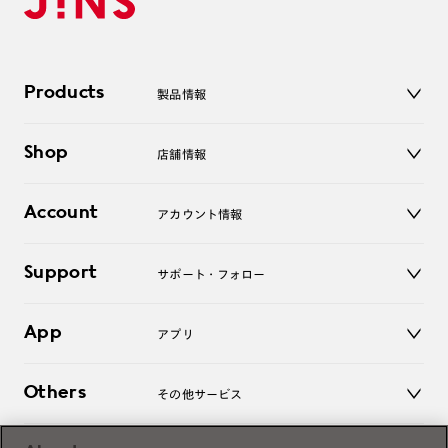
Products
製品情報
メガネ
Shop
店舗情報
サングラス
レンズ
店舗
コンタクトレンズ
Account
アカウント情報
オンラインショップ
老眼鏡
キッズ
マイページ／ログイン
Support
アクセサリー
サポート・フォロー
ログアウト
LINE公式アカウント
お知らせ
App
アプリ
よくあるご質問
ご利用ガイド
JINSアプリ
お問い合わせ
Others
その他サービス
3D WEB試着