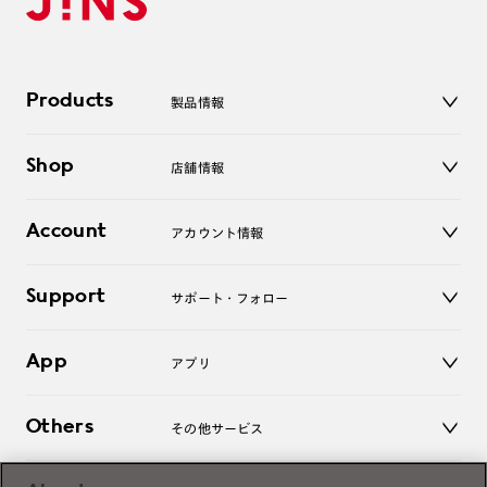
Products
製品情報
メガネ
Shop
店舗情報
サングラス
レンズ
店舗
コンタクトレンズ
Account
アカウント情報
オンラインショップ
老眼鏡
キッズ
マイページ／ログイン
Support
アクセサリー
サポート・フォロー
ログアウト
LINE公式アカウント
お知らせ
App
アプリ
よくあるご質問
ご利用ガイド
JINSアプリ
お問い合わせ
Others
その他サービス
3D WEB試着