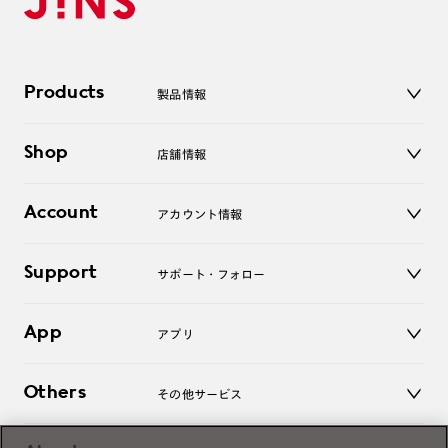
Products
製品情報
メガネ
Shop
店舗情報
サングラス
レンズ
店舗
コンタクトレンズ
Account
アカウント情報
オンラインショップ
老眼鏡
キッズ
マイページ／ログイン
Support
アクセサリー
サポート・フォロー
ログアウト
LINE公式アカウント
お知らせ
App
アプリ
よくあるご質問
ご利用ガイド
JINSアプリ
お問い合わせ
Others
その他サービス
3D WEB試着