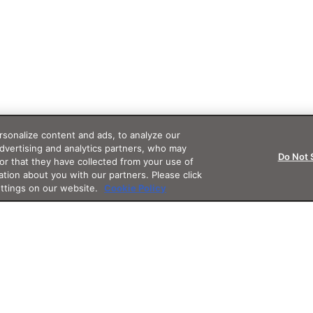
sonalize content and ads, to analyze our
advertising and analytics partners, who may
Do Not 
or that they have collected from your use of
ation about you with our partners. Please click
ettings on our website.
Cookie Policy