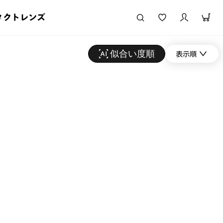
タクトレンズ
似合い度順
表示順