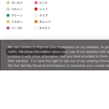
ゴールド
ピンク
シルバー
レッド
グリーン
クリア
イエロー
オレンジ
パープル
ホワイト
フレームの素材
0件
We use cookies to improve your experience on our website, to per
プラスチック系
traffic. We share information about your use of our website with 
絞り込む
（0）
combine it with other information that you have provided to them 
樹脂
their services. You have the right to opt-out of our sharing inform
リセット
[Do Not Sell My Personal Information] to customize your cookie s
アセテート
サスティナブル素材
セルロイド
金属系