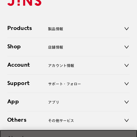
Products
製品情報
メガネ
Shop
店舗情報
サングラス
レンズ
店舗
コンタクトレンズ
Account
アカウント情報
オンラインショップ
老眼鏡
キッズ
マイページ／ログイン
Support
アクセサリー
サポート・フォロー
ログアウト
LINE公式アカウント
お知らせ
App
アプリ
よくあるご質問
ご利用ガイド
JINSアプリ
お問い合わせ
Others
その他サービス
3D WEB試着