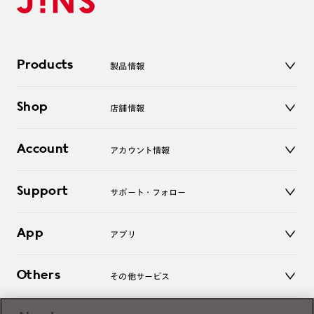
Products
製品情報
メガネ
Shop
店舗情報
サングラス
レンズ
店舗
コンタクトレンズ
Account
アカウント情報
オンラインショップ
老眼鏡
キッズ
マイページ／ログイン
Support
アクセサリー
サポート・フォロー
ログアウト
LINE公式アカウント
お知らせ
App
アプリ
よくあるご質問
ご利用ガイド
JINSアプリ
お問い合わせ
Others
その他サービス
3D WEB試着