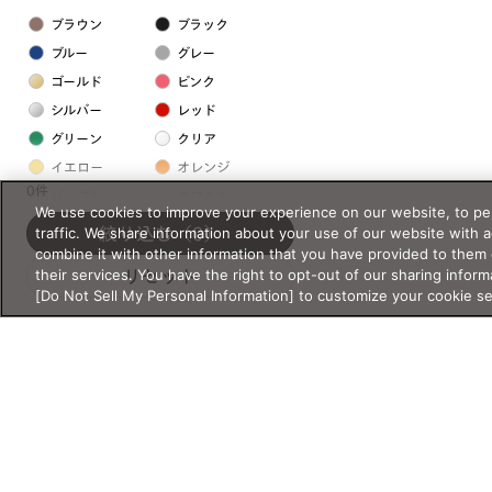
ブラウン
ブラック
ブルー
グレー
ゴールド
ピンク
シルバー
レッド
グリーン
クリア
イエロー
オレンジ
0件
パープル
ホワイト
We use cookies to improve your experience on our website, to per
traffic. We share information about your use of our website with 
絞り込む
（0）
combine it with other information that you have provided to them 
フレームの素材
their services. You have the right to opt-out of our sharing inform
リセット
プラスチック系
[Do Not Sell My Personal Information] to customize your cookie s
樹脂
アセテート
サスティナブル素材
セルロイド