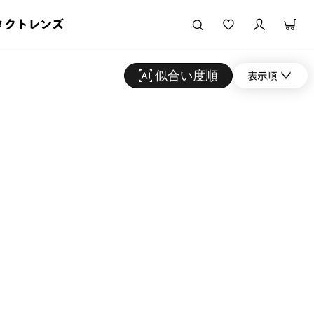
タクトレンズ
似合い度順
表示順