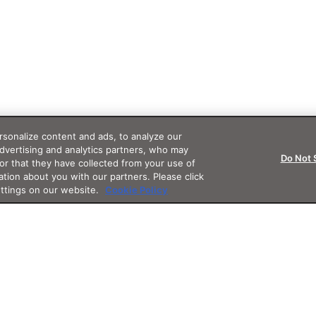
sonalize content and ads, to analyze our
advertising and analytics partners, who may
Do Not 
or that they have collected from your use of
ation about you with our partners. Please click
ettings on our website.
Cookie Policy