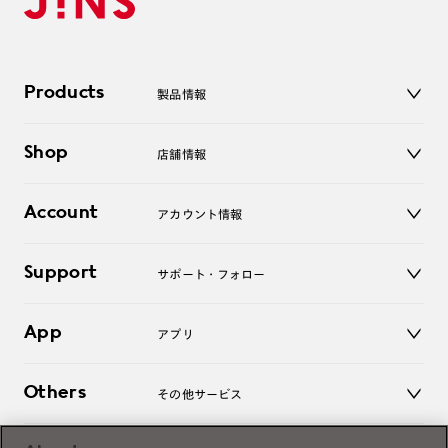
Products
製品情報
メガネ
Shop
店舗情報
サングラス
レンズ
店舗
コンタクトレンズ
Account
アカウント情報
オンラインショップ
老眼鏡
キッズ
マイページ／ログイン
Support
アクセサリー
サポート・フォロー
ログアウト
LINE公式アカウント
お知らせ
App
アプリ
よくあるご質問
ご利用ガイド
JINSアプリ
お問い合わせ
Others
その他サービス
3D WEB試着