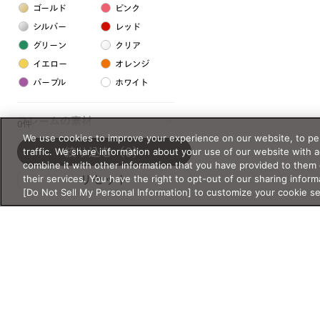
ゴールド
ピンク
シルバー
レッド
グリーン
クリア
イエロー
オレンジ
パープル
ホワイト
フレームの素材
0件
We use cookies to improve your experience on our website, to per
プラスチック系
traffic. We share information about your use of our website with 
絞り込む
（0）
combine it with other information that you have provided to them 
樹脂
their services. You have the right to opt-out of our sharing inform
リセット
[Do Not Sell My Personal Information] to customize your cookie s
アセテート
サスティナブル素材
セルロイド
金属系