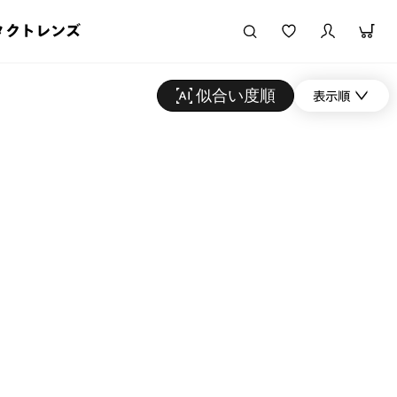
タクトレンズ
似合い度順
表示順