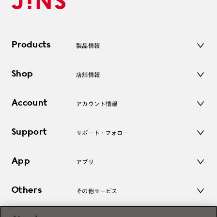
Products
製品情報
メガネ
Shop
店舗情報
サングラス
レンズ
店舗
コンタクトレンズ
Account
アカウント情報
オンラインショップ
老眼鏡
キッズ
マイページ／ログイン
Support
アクセサリー
サポート・フォロー
ログアウト
LINE公式アカウント
お知らせ
App
アプリ
よくあるご質問
ご利用ガイド
JINSアプリ
お問い合わせ
Others
その他サービス
3D WEB試着