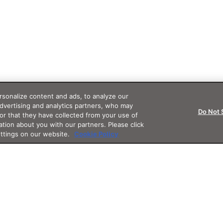
sonalize content and ads, to analyze our
advertising and analytics partners, who may
Do Not 
or that they have collected from your use of
ation about you with our partners. Please click
ettings on our website.
Cookie Policy