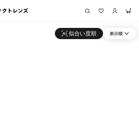
タクトレンズ
似合い度順
表示順