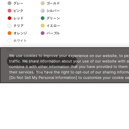
グレー
ゴールド
ピンク
シルバー
レッド
グリーン
クリア
イエロー
オレンジ
パープル
ホワイト
0件
We use cookies to improve your experience on our website, to per
フレームの素材
traffic. We share information about your use of our website with 
絞り込む
（0）
プラスチック系
combine it with other information that you have provided to them 
their services. You have the right to opt-out of our sharing inform
リセット
樹脂
[Do Not Sell My Personal Information] to customize your cookie s
アセテート
サスティナブル素材
セルロイド