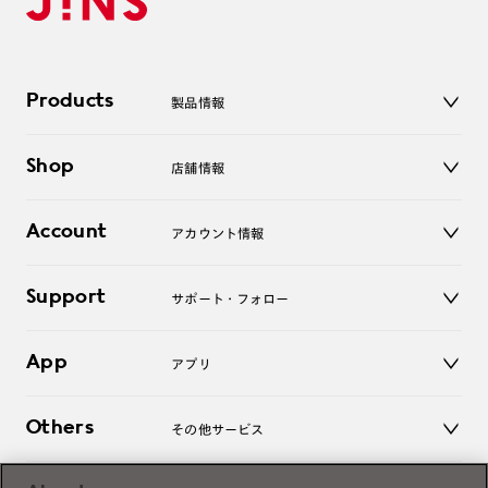
Products
製品情報
メガネ
Shop
店舗情報
サングラス
レンズ
店舗
コンタクトレンズ
Account
アカウント情報
オンラインショップ
老眼鏡
キッズ
マイページ／ログイン
Support
アクセサリー
サポート・フォロー
ログアウト
LINE公式アカウント
お知らせ
App
アプリ
よくあるご質問
ご利用ガイド
JINSアプリ
お問い合わせ
Others
その他サービス
3D WEB試着