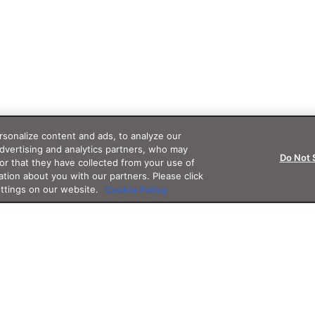
sonalize content and ads, to analyze our
advertising and analytics partners, who may
Do Not 
or that they have collected from your use of
ation about you with our partners. Please click
ettings on our website.
Cookie Policy