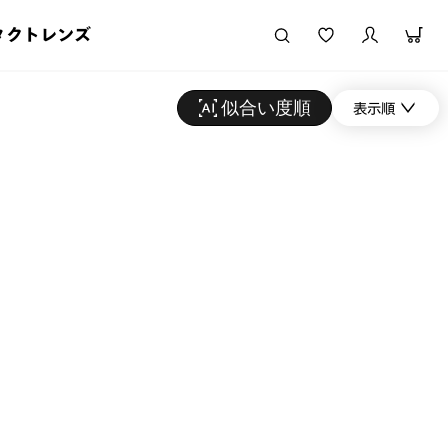
タクトレンズ
似合い度順
表示順