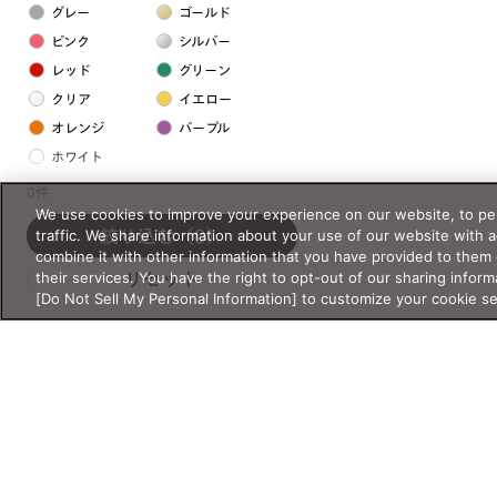
グレー
ゴールド
ピンク
シルバー
レッド
グリーン
クリア
イエロー
オレンジ
パープル
ホワイト
0件
We use cookies to improve your experience on our website, to per
フレームの素材
traffic. We share information about your use of our website with 
絞り込む
（0）
プラスチック系
combine it with other information that you have provided to them 
their services. You have the right to opt-out of our sharing inform
リセット
樹脂
[Do Not Sell My Personal Information] to customize your cookie s
アセテート
サスティナブル素材
セルロイド