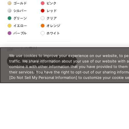
ゴールド
ピンク
シルバー
レッド
グリーン
クリア
イエロー
オレンジ
パープル
ホワイト
フレームの素材
0件
We use cookies to improve your experience on our website, to per
プラスチック系
traffic. We share information about your use of our website with 
絞り込む
（0）
combine it with other information that you have provided to them 
樹脂
their services. You have the right to opt-out of our sharing inform
リセット
[Do Not Sell My Personal Information] to customize your cookie s
アセテート
サスティナブル素材
セルロイド
金属系