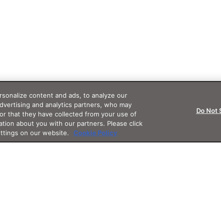
sonalize content and ads, to analyze our
advertising and analytics partners, who may
Do Not 
or that they have collected from your use of
ation about you with our partners. Please click
ettings on our website.
Cookie Policy