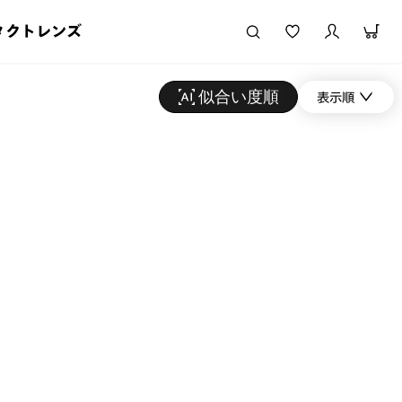
タクトレンズ
似合い度順
表示順