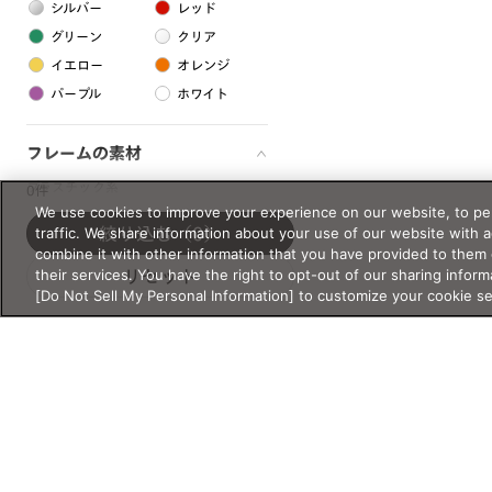
シルバー
レッド
グリーン
クリア
イエロー
オレンジ
パープル
ホワイト
フレームの素材
プラスチック系
0件
We use cookies to improve your experience on our website, to per
樹脂
traffic. We share information about your use of our website with 
絞り込む
（0）
combine it with other information that you have provided to them 
their services. You have the right to opt-out of our sharing inform
リセット
アセテート
[Do Not Sell My Personal Information] to customize your cookie s
サスティナブル素材
セルロイド
金属系
メタル