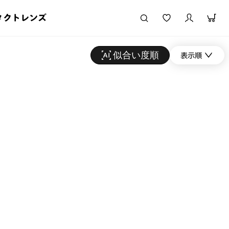
タクトレンズ
似合い度順
表示順