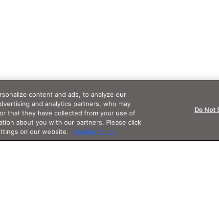
sonalize content and ads, to analyze our
advertising and analytics partners, who may
Do Not 
or that they have collected from your use of
ation about you with our partners. Please click
ettings on our website.
Cookie Policy