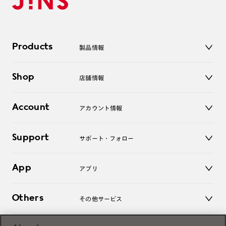
Products
製品情報
メガネ
Shop
店舗情報
サングラス
レンズ
店舗
コンタクトレンズ
Account
アカウント情報
オンラインショップ
老眼鏡
キッズ
マイページ／ログイン
Support
アクセサリー
サポート・フォロー
ログアウト
LINE公式アカウント
お知らせ
App
アプリ
よくあるご質問
ご利用ガイド
JINSアプリ
お問い合わせ
Others
その他サービス
3D WEB試着