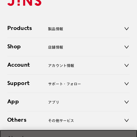
Products
製品情報
メガネ
Shop
店舗情報
サングラス
レンズ
店舗
コンタクトレンズ
Account
アカウント情報
オンラインショップ
老眼鏡
キッズ
マイページ／ログイン
Support
アクセサリー
サポート・フォロー
ログアウト
LINE公式アカウント
お知らせ
App
アプリ
よくあるご質問
ご利用ガイド
JINSアプリ
お問い合わせ
Others
その他サービス
3D WEB試着