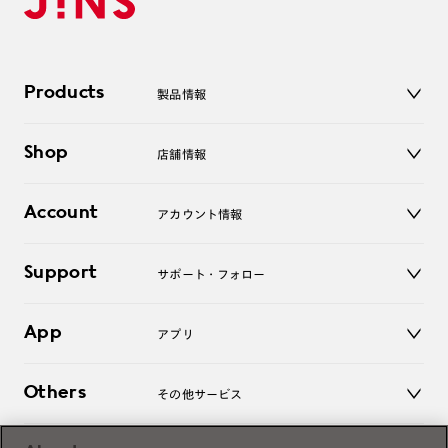
Products
製品情報
メガネ
Shop
店舗情報
サングラス
レンズ
店舗
コンタクトレンズ
Account
アカウント情報
オンラインショップ
老眼鏡
キッズ
マイページ／ログイン
Support
アクセサリー
サポート・フォロー
ログアウト
LINE公式アカウント
お知らせ
App
アプリ
よくあるご質問
ご利用ガイド
JINSアプリ
お問い合わせ
Others
その他サービス
3D WEB試着