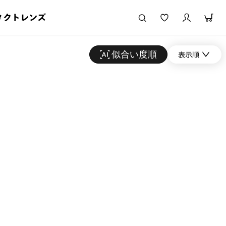
タクトレンズ
似合い度順
表示順