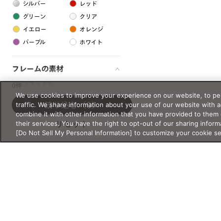
シルバー
レッド
グリーン
クリア
イエロー
オレンジ
パープル
ホワイト
フレームの素材
プラスチック系
0件
We use cookies to improve your experience on our website, to per
樹脂
traffic. We share information about your use of our website with 
絞り込む
（0）
combine it with other information that you have provided to them 
their services. You have the right to opt-out of our sharing inform
リセット
アセテート
[Do Not Sell My Personal Information] to customize your cookie s
サスティナブル素材
セルロイド
金属系
メタル