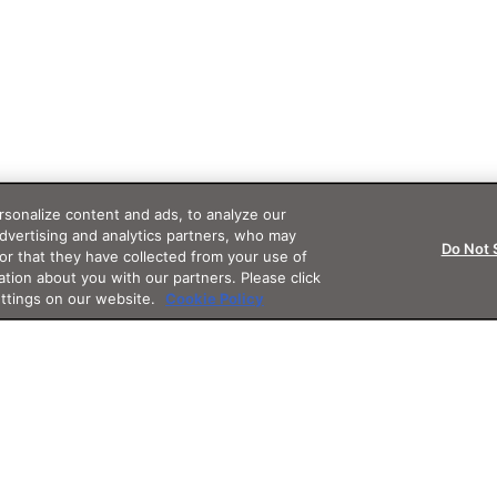
sonalize content and ads, to analyze our
advertising and analytics partners, who may
Do Not 
or that they have collected from your use of
ation about you with our partners. Please click
ettings on our website.
Cookie Policy