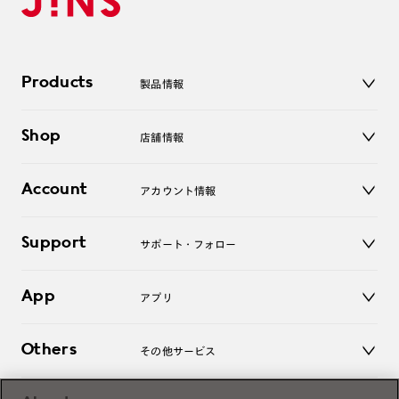
Products
製品情報
メガネ
Shop
店舗情報
サングラス
レンズ
店舗
コンタクトレンズ
Account
アカウント情報
オンラインショップ
老眼鏡
キッズ
マイページ／ログイン
Support
アクセサリー
サポート・フォロー
ログアウト
LINE公式アカウント
お知らせ
App
アプリ
よくあるご質問
ご利用ガイド
JINSアプリ
お問い合わせ
Others
その他サービス
3D WEB試着