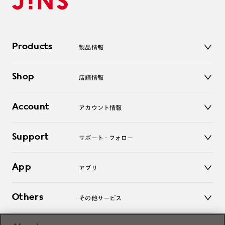
Products
製品情報
メガネ
Shop
店舗情報
サングラス
レンズ
店舗
コンタクトレンズ
Account
アカウント情報
オンラインショップ
老眼鏡
キッズ
マイページ／ログイン
Support
アクセサリー
サポート・フォロー
ログアウト
LINE公式アカウント
お知らせ
App
アプリ
よくあるご質問
ご利用ガイド
JINSアプリ
お問い合わせ
Others
その他サービス
3D WEB試着