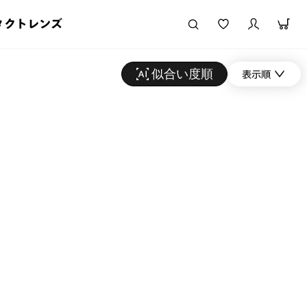
タクトレンズ
似合い度順
表示順