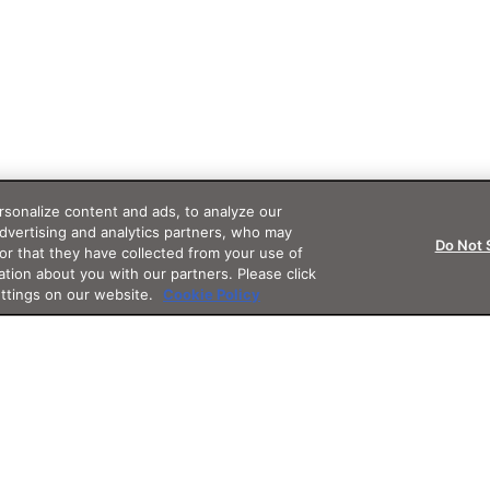
sonalize content and ads, to analyze our
advertising and analytics partners, who may
Do Not 
or that they have collected from your use of
ation about you with our partners. Please click
ettings on our website.
Cookie Policy