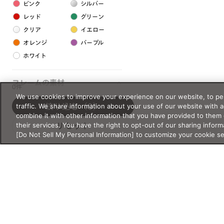
ピンク
シルバー
レッド
グリーン
クリア
イエロー
オレンジ
パープル
ホワイト
フレームの素材
0件
We use cookies to improve your experience on our website, to per
プラスチック系
traffic. We share information about your use of our website with 
絞り込む
（0）
combine it with other information that you have provided to them 
樹脂
their services. You have the right to opt-out of our sharing inform
リセット
[Do Not Sell My Personal Information] to customize your cookie s
アセテート
サスティナブル素材
セルロイド
金属系