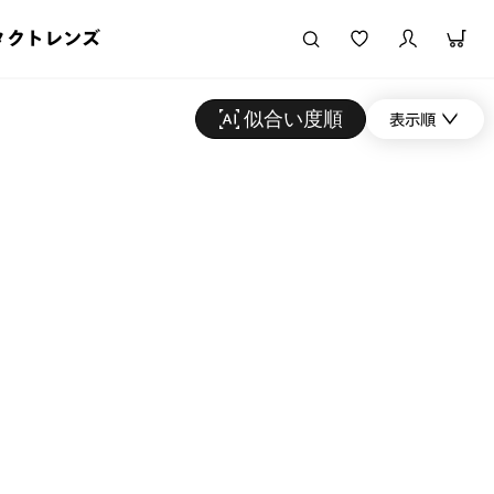
タクトレンズ
似合い度順
表示順