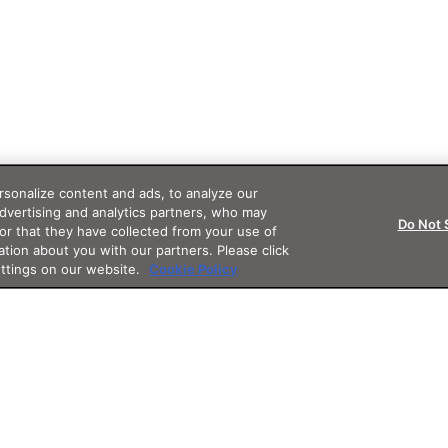
sonalize content and ads, to analyze our
advertising and analytics partners, who may
Do Not 
or that they have collected from your use of
ation about you with our partners. Please click
ettings on our website.
Cookie Policy