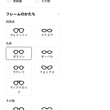
老眼鏡
その他
フレームのかたち
四角系
ウェリントン
スクエア
丸系
ボストン
オーバル
ラウンド
フォックス
ティアドロッ
プ
その他