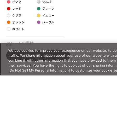
ピンク
シルバー
レッド
グリーン
クリア
イエロー
オレンジ
パープル
ホワイト
フレームの素材
0件
We use cookies to improve your experience on our website, to per
プラスチック系
traffic. We share information about your use of our website with 
絞り込む
（0）
combine it with other information that you have provided to them 
樹脂
their services. You have the right to opt-out of our sharing inform
リセット
[Do Not Sell My Personal Information] to customize your cookie s
アセテート
サスティナブル素材
セルロイド
金属系