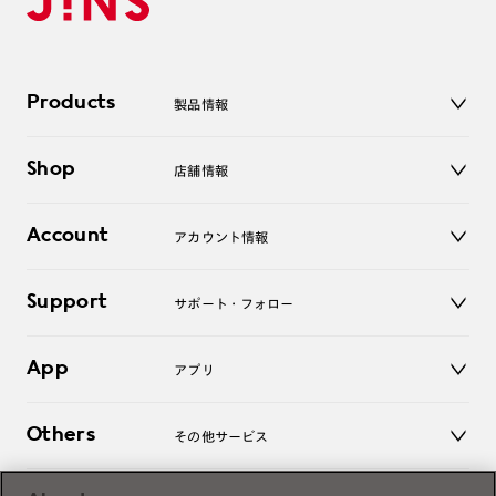
Products
製品情報
メガネ
Shop
店舗情報
サングラス
レンズ
店舗
コンタクトレンズ
Account
アカウント情報
オンラインショップ
老眼鏡
キッズ
マイページ／ログイン
Support
アクセサリー
サポート・フォロー
ログアウト
LINE公式アカウント
お知らせ
App
アプリ
よくあるご質問
ご利用ガイド
JINSアプリ
お問い合わせ
Others
その他サービス
3D WEB試着