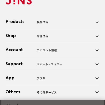
Products
製品情報
メガネ
Shop
店舗情報
サングラス
レンズ
店舗
コンタクトレンズ
Account
アカウント情報
オンラインショップ
老眼鏡
キッズ
マイページ／ログイン
Support
アクセサリー
サポート・フォロー
ログアウト
LINE公式アカウント
お知らせ
App
アプリ
よくあるご質問
ご利用ガイド
JINSアプリ
お問い合わせ
Others
その他サービス
3D WEB試着