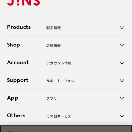
Products
製品情報
メガネ
Shop
店舗情報
サングラス
レンズ
店舗
コンタクトレンズ
Account
アカウント情報
オンラインショップ
老眼鏡
キッズ
マイページ／ログイン
Support
アクセサリー
サポート・フォロー
ログアウト
LINE公式アカウント
お知らせ
App
アプリ
よくあるご質問
ご利用ガイド
JINSアプリ
お問い合わせ
Others
その他サービス
3D WEB試着