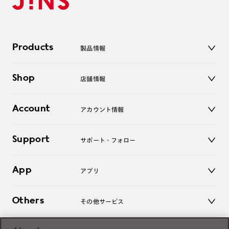
Products
製品情報
メガネ
Shop
店舗情報
サングラス
レンズ
店舗
コンタクトレンズ
Account
アカウント情報
オンラインショップ
老眼鏡
キッズ
マイページ／ログイン
Support
アクセサリー
サポート・フォロー
ログアウト
LINE公式アカウント
お知らせ
App
アプリ
よくあるご質問
ご利用ガイド
JINSアプリ
お問い合わせ
Others
その他サービス
3D WEB試着