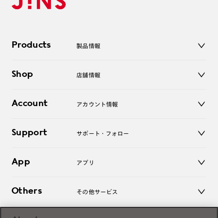
Products
製品情報
メガネ
Shop
店舗情報
サングラス
レンズ
店舗
コンタクトレンズ
Account
アカウント情報
オンラインショップ
老眼鏡
キッズ
マイページ／ログイン
Support
アクセサリー
サポート・フォロー
ログアウト
LINE公式アカウント
お知らせ
App
アプリ
よくあるご質問
ご利用ガイド
JINSアプリ
お問い合わせ
Others
その他サービス
3D WEB試着