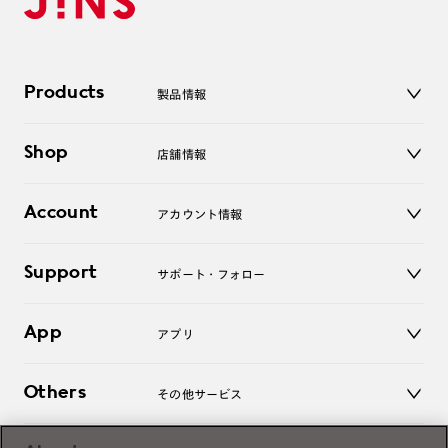
Products
製品情報
メガネ
Shop
店舗情報
サングラス
レンズ
店舗
コンタクトレンズ
Account
アカウント情報
オンラインショップ
老眼鏡
キッズ
マイページ／ログイン
Support
アクセサリー
サポート・フォロー
ログアウト
LINE公式アカウント
お知らせ
App
アプリ
よくあるご質問
ご利用ガイド
JINSアプリ
お問い合わせ
Others
その他サービス
3D WEB試着