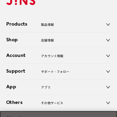
Products
製品情報
メガネ
Shop
店舗情報
サングラス
レンズ
店舗
コンタクトレンズ
Account
アカウント情報
オンラインショップ
老眼鏡
キッズ
マイページ／ログイン
Support
アクセサリー
サポート・フォロー
ログアウト
LINE公式アカウント
お知らせ
App
アプリ
よくあるご質問
ご利用ガイド
JINSアプリ
お問い合わせ
Others
その他サービス
3D WEB試着