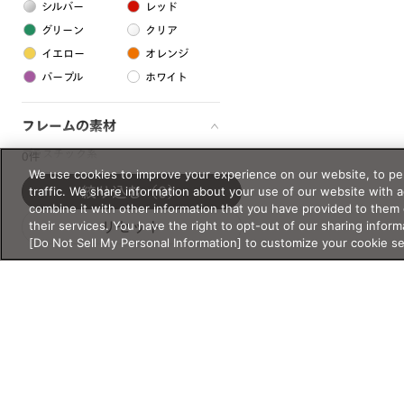
シルバー
レッド
グリーン
クリア
イエロー
オレンジ
パープル
ホワイト
フレームの素材
プラスチック系
0件
We use cookies to improve your experience on our website, to per
樹脂
traffic. We share information about your use of our website with 
絞り込む
（0）
combine it with other information that you have provided to them 
their services. You have the right to opt-out of our sharing inform
リセット
アセテート
[Do Not Sell My Personal Information] to customize your cookie s
サスティナブル素材
セルロイド
金属系
メタル