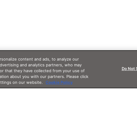
sonalize content and ads, to analyze our
advertising and analytics partners, who may
Do Not 
or that they have collected from your use of
ation about you with our partners. Please click
ettings on our website.
Cookie Policy