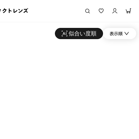
タクトレンズ
似合い度順
表示順