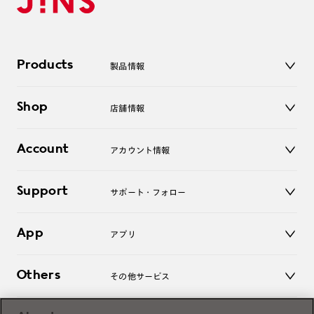
Products
製品情報
メガネ
Shop
店舗情報
サングラス
レンズ
店舗
コンタクトレンズ
Account
アカウント情報
オンラインショップ
老眼鏡
キッズ
マイページ／ログイン
Support
アクセサリー
サポート・フォロー
ログアウト
LINE公式アカウント
お知らせ
App
アプリ
よくあるご質問
ご利用ガイド
JINSアプリ
お問い合わせ
Others
その他サービス
3D WEB試着