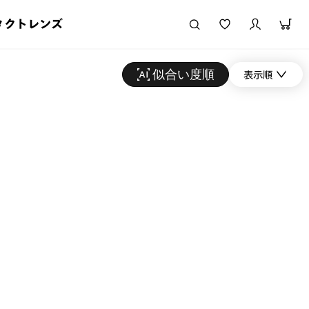
タクトレンズ
似合い度順
表示順