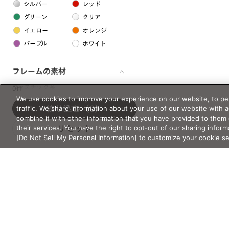
シルバー
レッド
グリーン
クリア
イエロー
オレンジ
パープル
ホワイト
フレームの素材
プラスチック系
0件
We use cookies to improve your experience on our website, to per
樹脂
traffic. We share information about your use of our website with 
絞り込む
（0）
combine it with other information that you have provided to them 
their services. You have the right to opt-out of our sharing inform
リセット
アセテート
[Do Not Sell My Personal Information] to customize your cookie s
サスティナブル素材
セルロイド
金属系
メタル