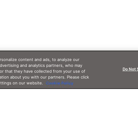
sonalize content and ads, to analyze our
advertising and analytics partners, who may
Do Not 
or that they have collected from your use of
ation about you with our partners. Please click
ettings on our website.
Cookie Policy