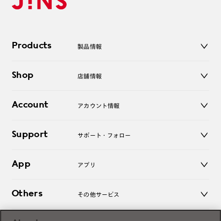
Products
製品情報
メガネ
Shop
店舗情報
サングラス
レンズ
店舗
コンタクトレンズ
Account
アカウント情報
オンラインショップ
老眼鏡
キッズ
マイページ／ログイン
Support
アクセサリー
サポート・フォロー
ログアウト
LINE公式アカウント
お知らせ
App
アプリ
よくあるご質問
ご利用ガイド
JINSアプリ
お問い合わせ
Others
その他サービス
3D WEB試着