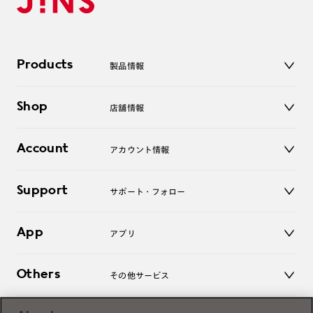
Products
製品情報
メガネ
Shop
店舗情報
サングラス
レンズ
店舗
コンタクトレンズ
Account
アカウント情報
オンラインショップ
老眼鏡
キッズ
マイページ／ログイン
Support
アクセサリー
サポート・フォロー
ログアウト
LINE公式アカウント
お知らせ
App
アプリ
よくあるご質問
ご利用ガイド
JINSアプリ
お問い合わせ
Others
その他サービス
3D WEB試着