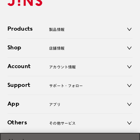
Products
製品情報
メガネ
Shop
店舗情報
サングラス
レンズ
店舗
コンタクトレンズ
Account
アカウント情報
オンラインショップ
老眼鏡
キッズ
マイページ／ログイン
Support
アクセサリー
サポート・フォロー
ログアウト
LINE公式アカウント
お知らせ
App
アプリ
よくあるご質問
ご利用ガイド
JINSアプリ
お問い合わせ
Others
その他サービス
3D WEB試着