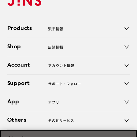
Products
製品情報
メガネ
Shop
店舗情報
サングラス
レンズ
店舗
コンタクトレンズ
Account
アカウント情報
オンラインショップ
老眼鏡
キッズ
マイページ／ログイン
Support
アクセサリー
サポート・フォロー
ログアウト
LINE公式アカウント
お知らせ
App
アプリ
よくあるご質問
ご利用ガイド
JINSアプリ
お問い合わせ
Others
その他サービス
3D WEB試着