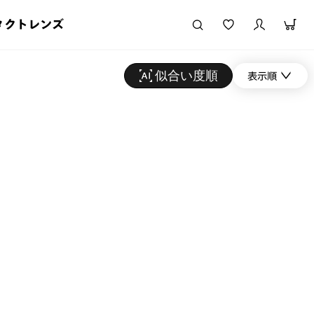
タクトレンズ
似合い度順
表示順