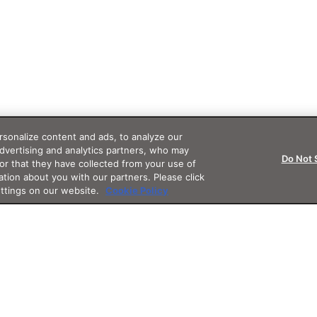
sonalize content and ads, to analyze our
advertising and analytics partners, who may
Do Not 
or that they have collected from your use of
ation about you with our partners. Please click
ettings on our website.
Cookie Policy