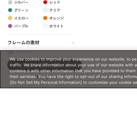
シルバー
レッド
グリーン
クリア
イエロー
オレンジ
パープル
ホワイト
フレームの素材
プラスチック系
0件
We use cookies to improve your experience on our website, to per
樹脂
traffic. We share information about your use of our website with 
絞り込む
（0）
combine it with other information that you have provided to them 
their services. You have the right to opt-out of our sharing inform
リセット
アセテート
[Do Not Sell My Personal Information] to customize your cookie s
サスティナブル素材
セルロイド
金属系
メタル