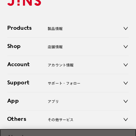
Products
製品情報
メガネ
Shop
店舗情報
サングラス
レンズ
店舗
コンタクトレンズ
Account
アカウント情報
オンラインショップ
老眼鏡
キッズ
マイページ／ログイン
Support
アクセサリー
サポート・フォロー
ログアウト
LINE公式アカウント
お知らせ
App
アプリ
よくあるご質問
ご利用ガイド
JINSアプリ
お問い合わせ
Others
その他サービス
3D WEB試着